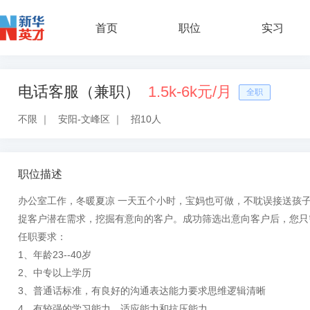
首页
职位
实习
电话客服（兼职）
1.5k-6k元/月
全职
不限
｜
安阳-文峰区
｜
招10人
职位描述
办公室工作，冬暖夏凉 一天五个小时，宝妈也可做，不耽误接送孩
捉客户潜在需求，挖掘有意向的客户。成功筛选出意向客户后，您只
任职要求：
1、年龄23--40岁
2、中专以上学历
3、普通话标准，有良好的沟通表达能力要求思维逻辑清晰
4、有较强的学习能力、适应能力和抗压能力