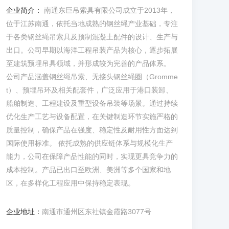
企业简介：
南通东巨吊索具有限公司成立于2013年，
位于江苏南通，依托当地成熟的钢丝绳产业基础，专注
于各类钢丝绳吊索具及预制混凝土配件的设计、生产与
出口。公司早期以海洋工程吊装产品为核心，逐步拓展
至建筑预埋吊具领域，并形成较为完善的产品体系。
公司产品涵盖钢丝绳吊索、无接头钢丝绳圈（Gromme
t）、预埋吊环及相关配套件，广泛应用于港口装卸、
船舶制造、工程建设及重型设备吊装等场景。通过持续
优化生产工艺与设备配置，在关键制造环节实施严格的
质量控制，确保产品在强度、稳定性及耐用性方面达到
国际使用标准。 依托成熟的供应链体系与规模化生产
能力，公司在保障产品性能的同时，实现更具竞争力的
成本控制。产品已出口至欧洲、美洲等多个国家和地
区，在多样化工程应用中保持稳定表现。
企业地址：
南通市通州区东社镇金霞路3077号